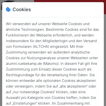
Cookies
Herzlich
Wir verwenden auf unserer Webseite Cookies und
ähnliche Technologien. Bestimmte Cookies sind für das
willkommen auf
Funktionieren der Webseite erforderlich, und werden
unserer Alumni-
insbesondere für den Mitgliederlogin und den Versand
Seite!
von Formularen (ALTCHA) eingesetzt. Mit Ihrer
Zustimmung verwenden wir außerdem analytische
Wer den Rübekamp kennt weiß: das ist nicht irgendeine
Cookies zur Nutzungsanalyse unserer Webseiten unter
Schule. Für ganz viele aktive und ehemalige Beschäftigte
alumni.ruebekamp.de (Matomo). In diesem Fall gilt Ihre
und Schüler ist dies nicht nur ein Arbeitsplatz, sondern ein
Zustimmmung zum Einsatz dieser Cookies auch als
Ort der Begegnung und des Miteinanders.
Rechtsgrundlage für die Verarbeitung Ihrer Daten. Sie
können entweder alle optionalen Cookies akzeptieren
Rübekämpler arbeiten hier nicht nur, sondern sie wurden
oder verweigern, indem Sie auf „alle akzeptieren“ oder
und werden geprägt, verbinden viele wichtige Erinnerungen
auf „nur notwendige Cookies“ klicken, oder eine
mit ihrer Zeit hier und sind "ihrer" Schule auch noch lange
Auswahl pro Kategorie von Cookies treffen, indem Sie
nach der aktiven Zeit seit mittlerweile 50 Jahren sehr
auf „Einstellungen“ klicken. Im Zusammenhang mit
verbunden.