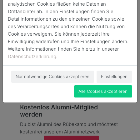
analytischen Cookies fließen keine Daten an
Dieser tiefen Verbundenheit wollen wir mit dieser Alumni-
Drittanbieter ab. In den Einstellungen finden Sie
Seite Raum und einen Rahmen geben. So können wir in
Detailinformationen zu den einzelnen Cookies sowie
Kontakt bleiben, einander unterstützen und weiter
des Verarbeitungsortes und können die Nutzung von
Beziehungen pflegen.
Cookies verweigern. Sie können jederzeit Ihre
Für unsere Mitglieder veröffentlichen wir hier wichtige
Einwilligung widerrufen und Ihre Einstellungen ändern.
Veranstaltungen, bringen Aktive und Ehemalige zusammen
Weitere Informationen finden Sie hierzu in unserer
und unterstützen die aktuelle Arbeit der Schule über den
Datenschutzerklärung
.
Schulverein.
Viel Spaß beim Stöbern und bis bald am Rübekamp!
Nur notwendige Cookies akzeptieren
Einstellungen
Alle Cookies akzeptieren
Kostenlos Alumni-Mitglied
werden
Du bist Alumni des Rübekamp und möchtest
kostenfrei unserem Alumninetzwerk